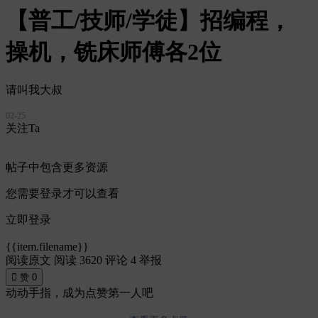
【普工/技师/学徒】招编程，
操机，铣床师傅各2位
请叫我大叔
02-25
关注Ta
帖子中包含更多资源
您需要登录才可以查看
立即登录
{{item.filename}}
阅读原文
阅读 3620
评论 4
举报

赞
0
动动手指，成为点赞第一人吧