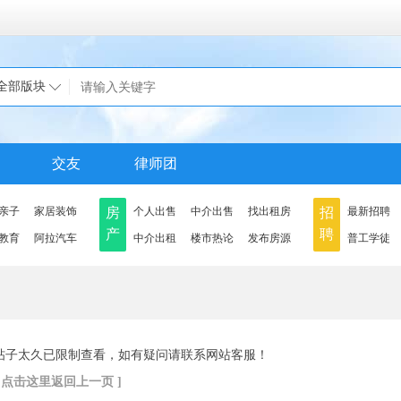
全部版块
交友
律师团
亲子
家居装饰
房
个人出售
中介出售
找出租房
招
最新招聘
产
聘
教育
阿拉汽车
中介出租
楼市热论
发布房源
普工学徒
帖子太久已限制查看，如有疑问请联系网站客服！
[ 点击这里返回上一页 ]