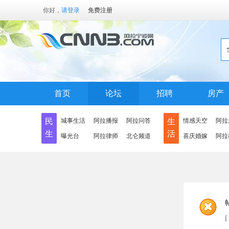
你好，
请登录
免费注册
首页
论坛
招聘
房产
民
城事生活
阿拉播报
阿拉问答
生
情感天空
阿拉
生
活
曝光台
阿拉律师
北仑频道
喜庆婚嫁
阿拉