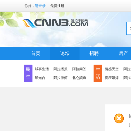
你好，
请登录
免费注册
首页
论坛
招聘
房产
民
城事生活
阿拉播报
阿拉问答
生
情感天空
阿拉
生
活
曝光台
阿拉律师
北仑频道
喜庆婚嫁
阿拉