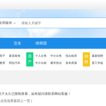
全部版块
交友
律师团
亲子
家居装饰
房
个人出售
中介出售
找出租房
招
最新招聘
产
聘
教育
阿拉汽车
中介出租
楼市热论
发布房源
普工学徒
帖子太久已限制查看，如有疑问请联系网站客服！
[ 点击这里返回上一页 ]