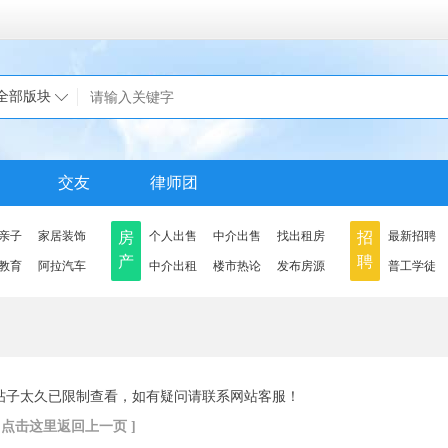
全部版块
交友
律师团
亲子
家居装饰
房
个人出售
中介出售
找出租房
招
最新招聘
产
聘
教育
阿拉汽车
中介出租
楼市热论
发布房源
普工学徒
帖子太久已限制查看，如有疑问请联系网站客服！
[ 点击这里返回上一页 ]