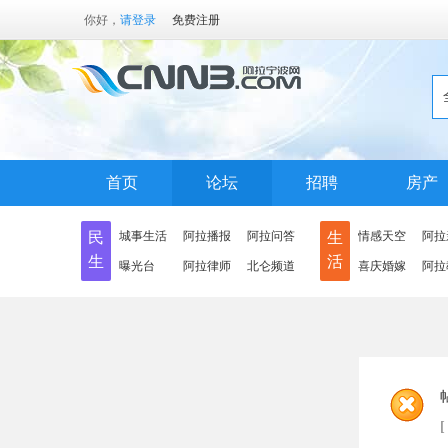
你好，
请登录
免费注册
首页
论坛
招聘
房产
民
城事生活
阿拉播报
阿拉问答
生
情感天空
阿拉
生
活
曝光台
阿拉律师
北仑频道
喜庆婚嫁
阿拉