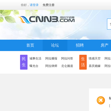
你好，
请登录
免费注册
首页
论坛
招聘
房产
民
城事生活
阿拉播报
阿拉问答
生
情感天空
阿拉
生
活
曝光台
阿拉律师
北仑频道
喜庆婚嫁
阿拉