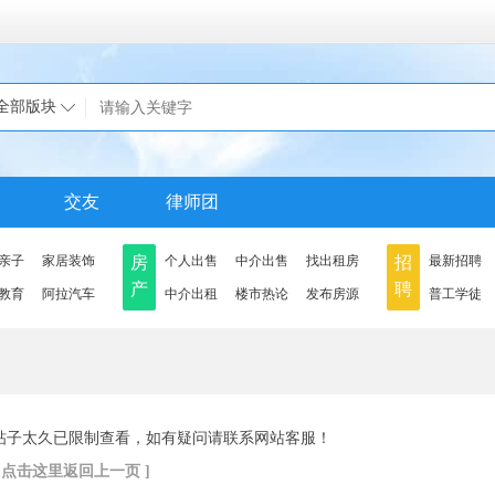
全部版块
交友
律师团
亲子
家居装饰
房
个人出售
中介出售
找出租房
招
最新招聘
产
聘
教育
阿拉汽车
中介出租
楼市热论
发布房源
普工学徒
帖子太久已限制查看，如有疑问请联系网站客服！
[ 点击这里返回上一页 ]