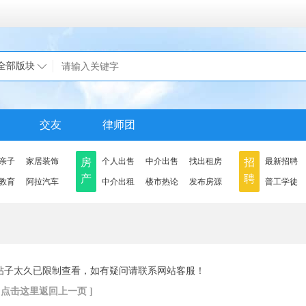
全部版块
交友
律师团
亲子
家居装饰
房
个人出售
中介出售
找出租房
招
最新招聘
产
聘
教育
阿拉汽车
中介出租
楼市热论
发布房源
普工学徒
帖子太久已限制查看，如有疑问请联系网站客服！
[ 点击这里返回上一页 ]