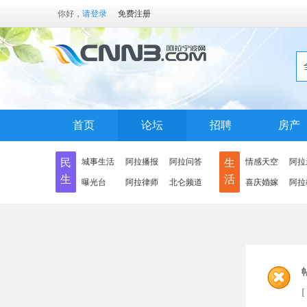
你好，
请登录
免费注册
首页
论坛
招聘
房产
民
城事生活
阿拉播报
阿拉问答
生
情感天空
阿拉
生
活
曝光台
阿拉律师
北仑频道
喜庆婚嫁
阿拉