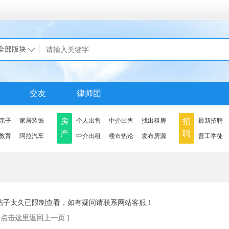
全部版块
交友
律师团
亲子
家居装饰
房
个人出售
中介出售
找出租房
招
最新招聘
产
聘
教育
阿拉汽车
中介出租
楼市热论
发布房源
普工学徒
帖子太久已限制查看，如有疑问请联系网站客服！
[ 点击这里返回上一页 ]