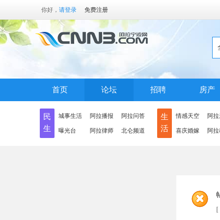
你好，
请登录
免费注册
首页
论坛
招聘
房产
民
城事生活
阿拉播报
阿拉问答
生
情感天空
阿拉
生
活
曝光台
阿拉律师
北仑频道
喜庆婚嫁
阿拉