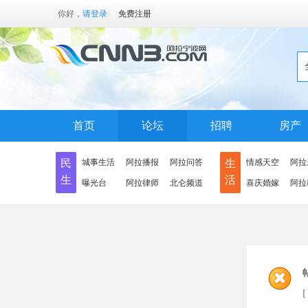
你好，
请登录
免费注册
首页
论坛
招聘
房产
民
城事生活
阿拉播报
阿拉问答
生
情感天空
阿拉
生
活
曝光台
阿拉律师
北仑频道
喜庆婚嫁
阿拉