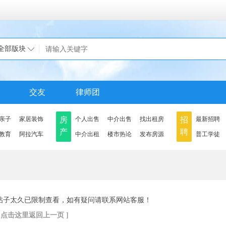
全部版块
交友
律师团
亲子
家居装饰
房
个人出售
中介出售
找出租房
招
最新招聘
产
聘
教育
阿拉汽车
中介出租
楼市热论
发布房源
普工学徒
帖子太久已限制查看，如有疑问请联系网站客服！
[ 点击这里返回上一页 ]