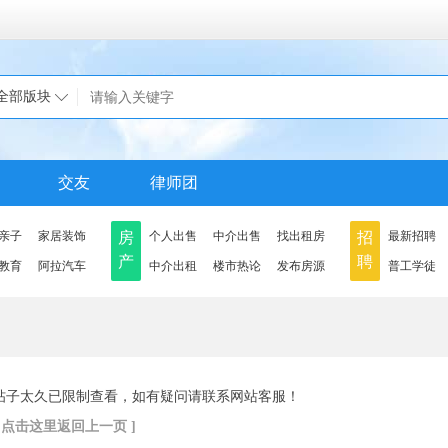
全部版块
交友
律师团
亲子
家居装饰
房
个人出售
中介出售
找出租房
招
最新招聘
产
聘
教育
阿拉汽车
中介出租
楼市热论
发布房源
普工学徒
帖子太久已限制查看，如有疑问请联系网站客服！
[ 点击这里返回上一页 ]