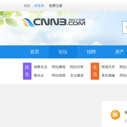
你好，
请登录
免费注册
首页
论坛
招聘
房产
民
城事生活
阿拉播报
阿拉问答
生
情感天空
阿拉
生
活
曝光台
阿拉律师
北仑频道
喜庆婚嫁
阿拉