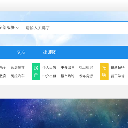
全部版块
交友
律师团
亲子
家居装饰
房
个人出售
中介出售
找出租房
招
最新招聘
产
聘
教育
阿拉汽车
中介出租
楼市热论
发布房源
普工学徒