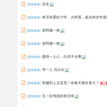
交友
[
交友活动
]
有没有爱好户外，古村落，徒步的女性朋
[
交友活动
]
老阿姨一枚
[
交友活动
]
老阿姨一枚
[
交友活动
]
愿得一人心，白首不分离
[
交友活动
]
寻一人 共白头
[
交友活动
]
穿越到上古蛮荒！你每天都在变大？
[
交友活动
]
五一自驾游的有没有
[
交友活动
]