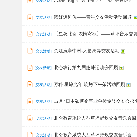
活动回顾||《“医”路同心、“钢”好有你
[
交友活动
]
臻好遇见你——青年交友活动活动回顾
[
交友活动
]
【星夜北仑·农情寄秋】——草坪音乐交
[
交友活动
]
余姚鹿亭中村-大龄离异交友活动
[
交友活动
]
北仑农行第九届趣味运动会回顾
[
交友活动
]
万科 星旅光年 烧烤下午茶活动回顾
[
交友活动
]
12月4日本硕博企事业单位轮转交友会报
[
交友活动
]
北仑教育系统大型草坪野炊交友音乐会回
[
交友活动
]
北仑教育系统大型草坪野炊交友音乐会—
[
交友活动
]