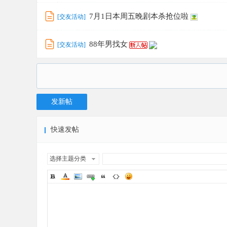
7月1日本周五晚剧本杀抢位啦
[
交友活动
]
88年男找女
[
交友活动
]
发新帖
快速发帖
选择主题分类