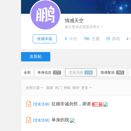
情感天空
版主暂未设置版块简介！
收藏本版
0
今日
786
主题
29
排名
4
发新帖
全部
单身信息
177
交友活动
124
情感絮语
365
全部主题
最新
热门
热帖
精华
更多
征婚非诚勿扰，谢谢
[
交友活动
]
单身的我
[
交友活动
]