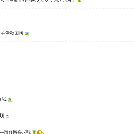
》宁波宝新&骨科医院交友活动圆满结束！
友会活动回顾
名啦
顾
—招募男嘉宾啦