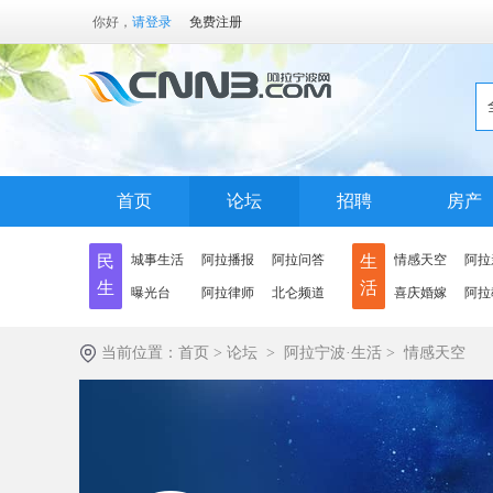
你好，
请登录
免费注册
首页
论坛
招聘
房产
民
城事生活
阿拉播报
阿拉问答
生
情感天空
阿拉
生
活
曝光台
阿拉律师
北仑频道
喜庆婚嫁
阿拉
当前位置：
首页
>
论坛
>
阿拉宁波·生活
>
情感天空