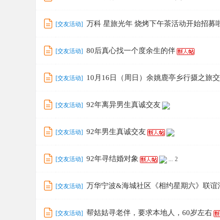
万科 星旅光年 烧烤下午茶活动开始招募
[
交友活动
]
80后真心找一个度余生的伴
[
交友活动
]
10月16日（周日）余姚鹿亭乡行摄之旅
[
交友活动
]
92年离异男生真诚交友
[
交友活动
]
92年男生真诚交友
[
交友活动
]
92年寻结婚对象
[
交友活动
]
...
2
万华宁波&海城社区《相约星期六》联谊
[
交友活动
]
帮姑姑寻老伴，要求本地人，60岁左右
[
交友活动
]