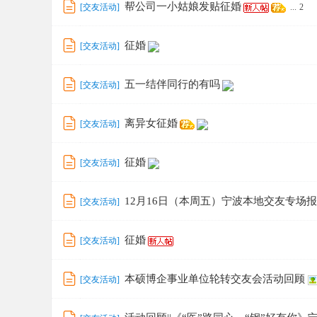
帮公司一小姑娘发贴征婚
[
交友活动
]
...
2
征婚
[
交友活动
]
五一结伴同行的有吗
[
交友活动
]
离异女征婚
[
交友活动
]
征婚
[
交友活动
]
12月16日（本周五）宁波本地交友专场
[
交友活动
]
征婚
[
交友活动
]
本硕博企事业单位轮转交友会活动回顾
[
交友活动
]