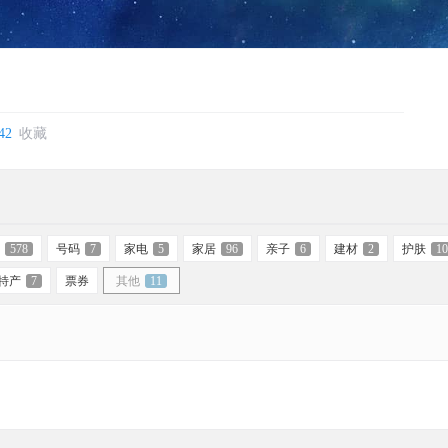
42
收藏
578
号码
7
家电
5
家居
96
亲子
6
建材
2
护肤
10
特产
7
票券
其他
11