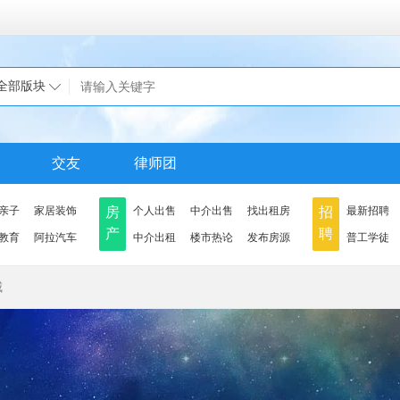
全部版块
交友
律师团
亲子
家居装饰
房
个人出售
中介出售
找出租房
招
最新招聘
产
聘
教育
阿拉汽车
中介出租
楼市热论
发布房源
普工学徒
城