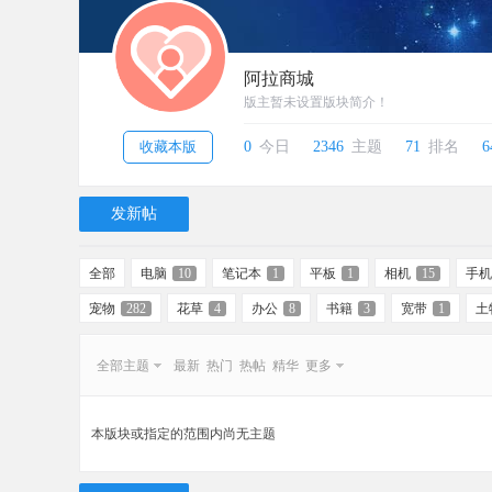
阿拉商城
版主暂未设置版块简介！
收藏本版
0
今日
2346
主题
71
排名
6
发新帖
全部
电脑
10
笔记本
1
平板
1
相机
15
手机
宠物
282
花草
4
办公
8
书籍
3
宽带
1
土
全部主题
最新
热门
热帖
精华
更多
本版块或指定的范围内尚无主题