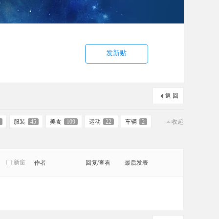
发新贴
返 回
服装
45
美食
109
运动
22
车辆
2
收起
新窗
作者
回复/查看
最后发表