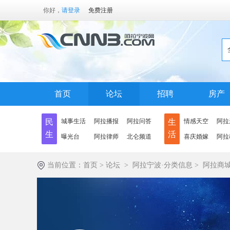
你好，
请登录
免费注册
首页
论坛
招聘
房产
民
城事生活
阿拉播报
阿拉问答
生
情感天空
阿拉
生
活
曝光台
阿拉律师
北仑频道
喜庆婚嫁
阿拉
当前位置：
首页
>
论坛
>
阿拉宁波·分类信息
>
阿拉商