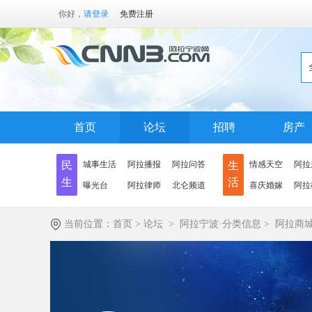
你好，
请登录
免费注册
首页
论坛
招聘
房产
民
城事生活
阿拉播报
阿拉问答
生
情感天空
阿拉
生
活
曝光台
阿拉律师
北仑频道
喜庆婚嫁
阿拉
当前位置：
首页
>
论坛
>
阿拉宁波·分类信息
>
阿拉商