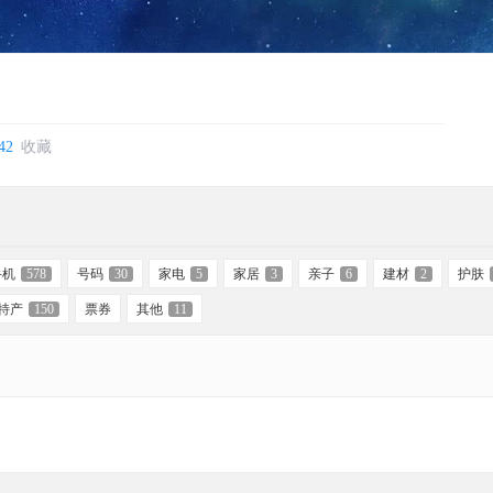
42
收藏
手机
578
号码
30
家电
5
家居
3
亲子
6
建材
2
护肤
特产
150
票券
其他
11