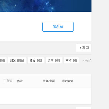
发新贴
返 回
10
服装
147
美食
29
运动
22
车辆
2
收起
新窗
作者
回复/查看
最后发表