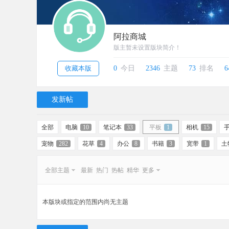
阿拉商城
版主暂未设置版块简介！
收藏本版
0
今日
2346
主题
73
排名
6
发新帖
全部
电脑
10
笔记本
33
平板
1
相机
15
宠物
282
花草
4
办公
8
书籍
3
宽带
1
土
全部主题
最新
热门
热帖
精华
更多
本版块或指定的范围内尚无主题