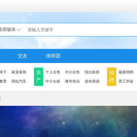
全部版块
交友
律师团
亲子
家居装饰
房
个人出售
中介出售
找出租房
招
最新招聘
产
聘
教育
阿拉汽车
中介出租
楼市热论
发布房源
普工学徒
城