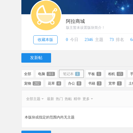
阿拉商城
版主暂未设置版块简介！
收藏本版
0
今日
2346
主题
73
排名
6
发新帖
全部
电脑
311
笔记本
1
平板
1
相机
15
宠物
282
花草
4
办公
8
书籍
3
宽带
1
土
全部主题
最新
热门
热帖
精华
更多
本版块或指定的范围内尚无主题