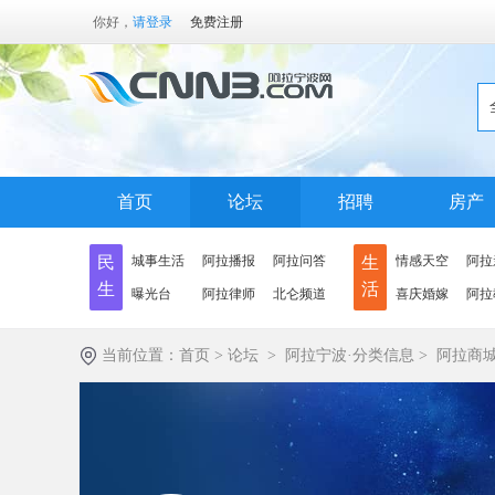
你好，
请登录
免费注册
首页
论坛
招聘
房产
民
城事生活
阿拉播报
阿拉问答
生
情感天空
阿拉
生
活
曝光台
阿拉律师
北仑频道
喜庆婚嫁
阿拉
当前位置：
首页
>
论坛
>
阿拉宁波·分类信息
>
阿拉商