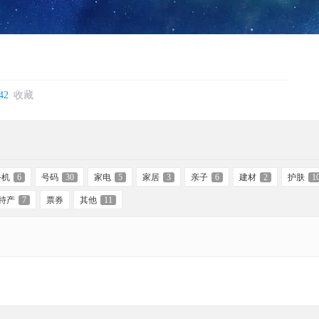
42
收藏
手机
6
号码
30
家电
5
家居
3
亲子
6
建材
2
护肤
1
特产
7
票券
其他
11