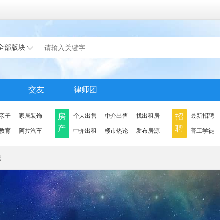
全部版块
交友
律师团
亲子
家居装饰
房
个人出售
中介出售
找出租房
招
最新招聘
产
聘
教育
阿拉汽车
中介出租
楼市热论
发布房源
普工学徒
城