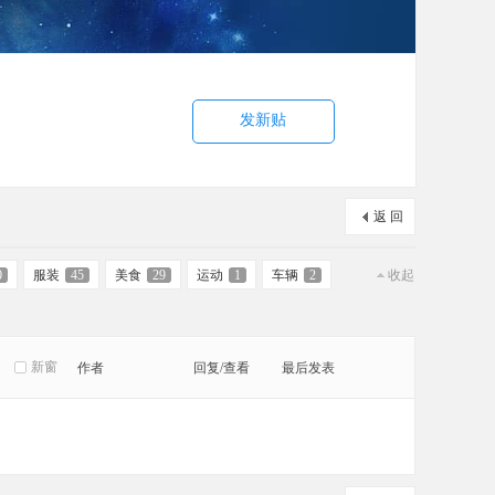
发新贴
返 回
0
服装
45
美食
29
运动
1
车辆
2
收起
新窗
作者
回复/查看
最后发表