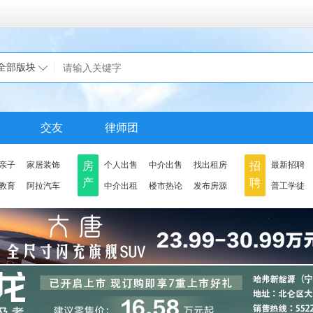
全部版块
交友
律师团
亲子
家居装饰
房
个人出售
中介出售
找出租房
招
最新招聘
产
聘
教育
阿拉汽车
中介出租
楼市热论
发布房源
普工学徒