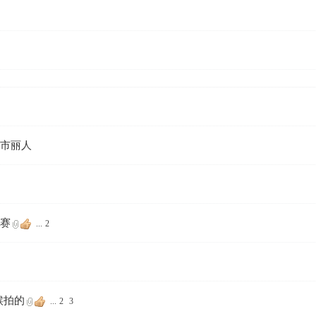
都市丽人
谊赛
...
2
候拍的
...
2
3