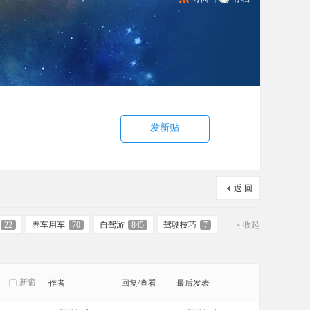
发新贴
返 回
22
养车用车
70
自驾游
845
驾驶技巧
7
收起
新窗
作者
回复/查看
最后发表