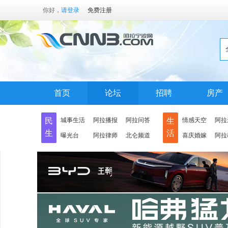
你好，
请登录
免费注册
首页
论坛
招聘
房产
民
城事生活
阿拉播报
阿拉问答
生
情感天空
阿拉
生
活
曝光台
阿拉律师
北仑频道
喜庆婚嫁
阿拉