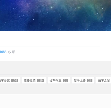
1083
收藏
购车参谋
176
维修改装
129
提车作业
21
新手上路
23
前车之鉴