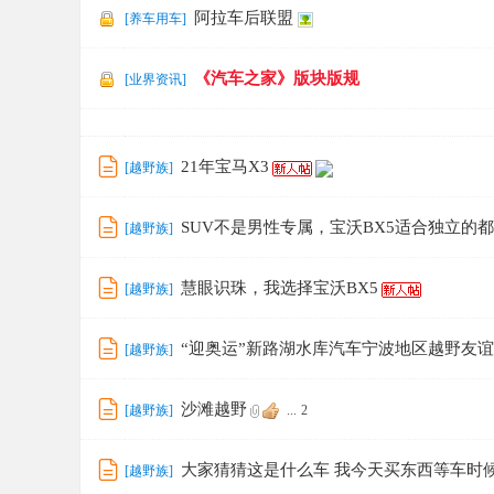
阿拉车后联盟
[
养车用车
]
《汽车之家》版块版规
[
业界资讯
]
21年宝马X3
[
越野族
]
SUV不是男性专属，宝沃BX5适合独立的
[
越野族
]
慧眼识珠，我选择宝沃BX5
[
越野族
]
“迎奥运”新路湖水库汽车宁波地区越野友
[
越野族
]
沙滩越野
[
越野族
]
...
2
大家猜猜这是什么车 我今天买东西等车时
[
越野族
]