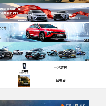
一汽奔腾
越野族
订阅
|
存档