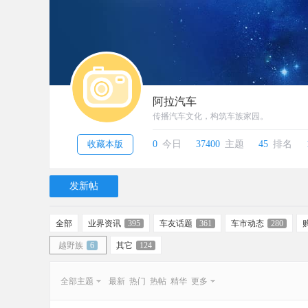
阿拉汽车
传播汽车文化，构筑车族家园。
收藏本版
0
今日
37400
主题
45
排名
发新帖
全部
业界资讯
395
车友话题
361
车市动态
280
越野族
6
其它
124
全部主题
最新
热门
热帖
精华
更多