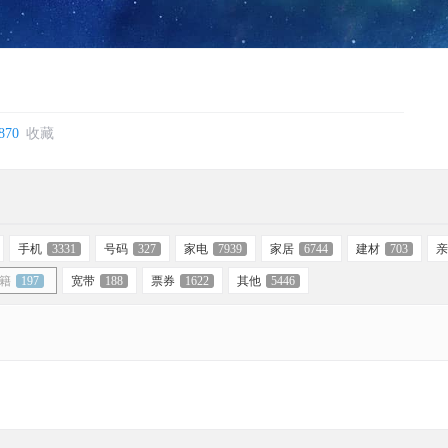
870
收藏
手机
3331
号码
327
家电
7939
家居
6744
建材
703
亲
籍
197
宽带
188
票券
1622
其他
5446