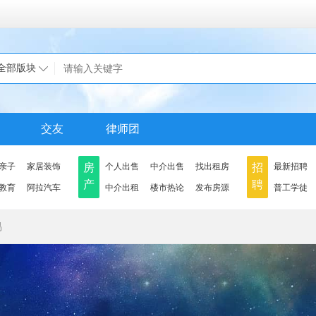
全部版块
交友
律师团
亲子
家居装饰
房
个人出售
中介出售
找出租房
招
最新招聘
产
聘
教育
阿拉汽车
中介出租
楼市热论
发布房源
普工学徒
易