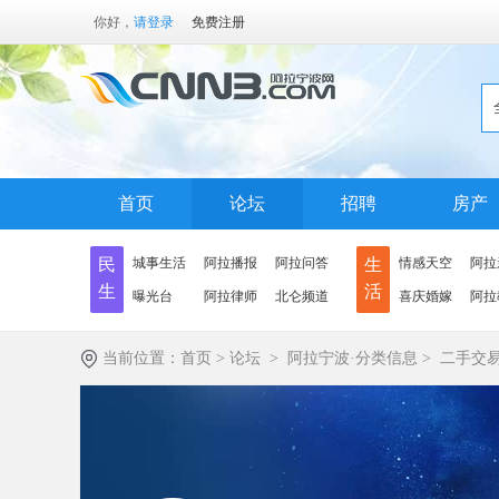
你好，
请登录
免费注册
首页
论坛
招聘
房产
民
城事生活
阿拉播报
阿拉问答
生
情感天空
阿拉
生
活
曝光台
阿拉律师
北仑频道
喜庆婚嫁
阿拉
当前位置：
首页
>
论坛
>
阿拉宁波·分类信息
>
二手交