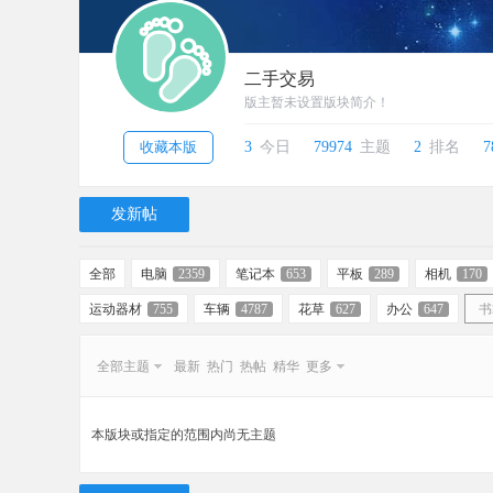
二手交易
版主暂未设置版块简介！
收藏本版
3
今日
79974
主题
2
排名
7
发新帖
全部
电脑
2359
笔记本
653
平板
289
相机
170
运动器材
755
车辆
4787
花草
627
办公
647
书
全部主题
最新
热门
热帖
精华
更多
本版块或指定的范围内尚无主题