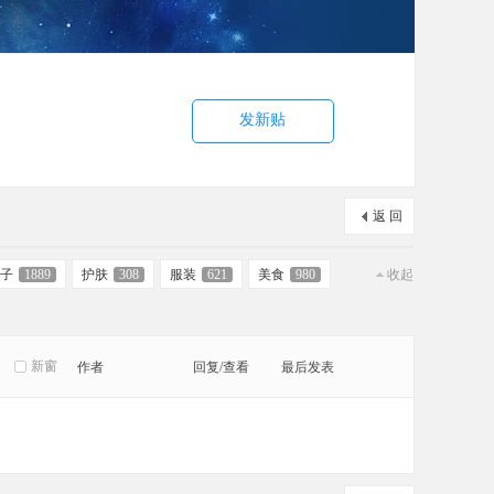
发新贴
返 回
子
1889
护肤
308
服装
621
美食
980
收起
新窗
作者
回复/查看
最后发表