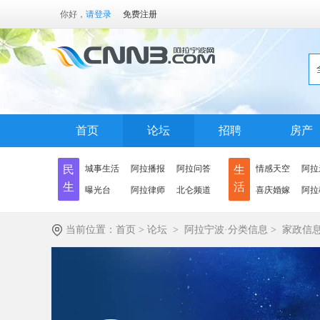
你好，
请登录
免费注册
首页
论坛
招聘
房产
民
城事生活
阿拉播报
阿拉问答
生
情感天空
阿拉
生
活
曝光台
阿拉律师
北仑频道
喜庆婚嫁
阿拉
当前位置：
首页
>
论坛
>
阿拉宁波·分类信息
>
家政信