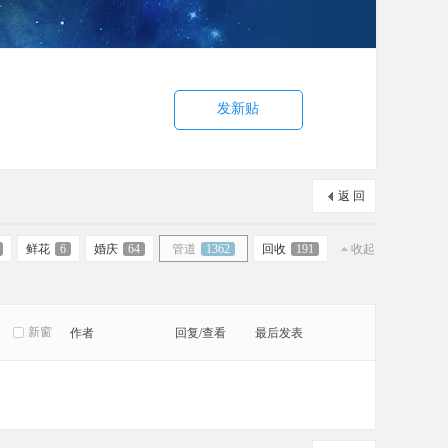
发新贴
返 回
鲜花
6
婚庆
64
管道
1362
回收
191
收起
新窗
作者
回复/查看
最后发表