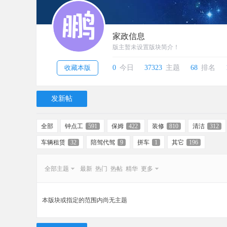
家政信息
版主暂未设置版块简介！
收藏本版
0
今日
37323
主题
68
排名
发新帖
全部
钟点工
591
保姆
422
装修
810
清洁
312
车辆租赁
32
陪驾代驾
9
拼车
1
其它
196
全部主题
最新
热门
热帖
精华
更多
本版块或指定的范围内尚无主题