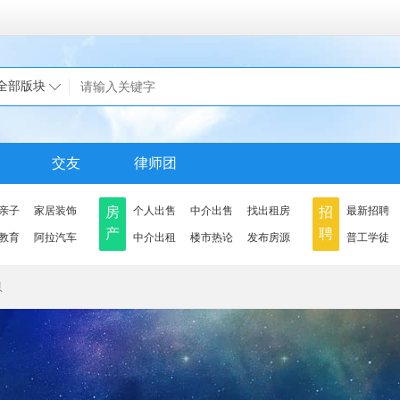
全部版块
交友
律师团
亲子
家居装饰
房
个人出售
中介出售
找出租房
招
最新招聘
产
聘
教育
阿拉汽车
中介出租
楼市热论
发布房源
普工学徒
息