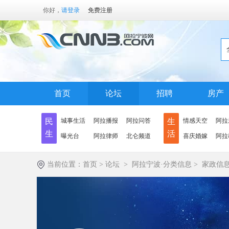
你好，
请登录
免费注册
首页
论坛
招聘
房产
民
城事生活
阿拉播报
阿拉问答
生
情感天空
阿拉
生
活
曝光台
阿拉律师
北仑频道
喜庆婚嫁
阿拉
当前位置：
首页
>
论坛
>
阿拉宁波·分类信息
>
家政信