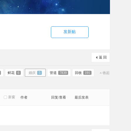
发新贴
返 回
鲜花
6
婚庆
5
管道
7839
回收
191
收起
新窗
作者
回复/查看
最后发表