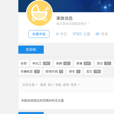
家政信息
版主暂未设置版块简介！
收藏本版
0
今日
37323
主题
69
排名
发新帖
全部
钟点工
591
保姆
422
装修
810
清洁
312
车辆租赁
32
陪驾代驾
9
拼车
1
其它
196
全部主题
最新
热门
热帖
精华
更多
本版块或指定的范围内尚无主题