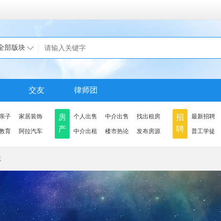
全部版块
交友
律师团
亲子
家居装饰
房
个人出售
中介出售
找出租房
招
最新招聘
产
聘
教育
阿拉汽车
中介出租
楼市热论
发布房源
普工学徒
息