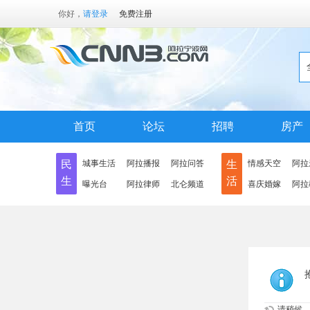
你好，
请登录
免费注册
首页
论坛
招聘
房产
民
城事生活
阿拉播报
阿拉问答
生
情感天空
阿拉
生
活
曝光台
阿拉律师
北仑频道
喜庆婚嫁
阿拉
请稍候...