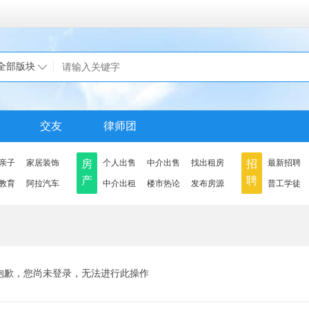
全部版块
交友
律师团
亲子
家居装饰
房
个人出售
中介出售
找出租房
招
最新招聘
产
聘
教育
阿拉汽车
中介出租
楼市热论
发布房源
普工学徒
抱歉，您尚未登录，无法进行此操作